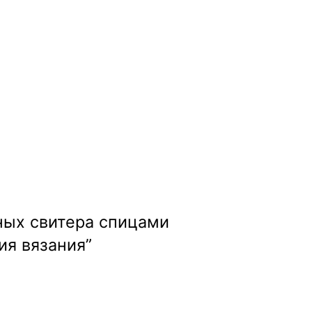
аных свитерa спицами
ия вязания”