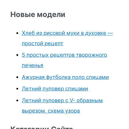
Новые модели
Хлеб из рисовой муки в духовке —
простой рецепт
5 простых рецептов творожного
печенья
Ажурная футболка поло спицами
Летний пуловер спицами
Летний пуловер с V- образным
вырезом, схема узора