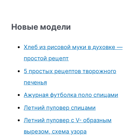
Новые модели
Хлеб из рисовой муки в духовке —
простой рецепт
5 простых рецептов творожного
печенья
Ажурная футболка поло спицами
Летний пуловер спицами
Летний пуловер с V- образным
вырезом, схема узора