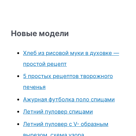
Новые модели
Хлеб из рисовой муки в духовке —
простой рецепт
5 простых рецептов творожного
печенья
Ажурная футболка поло спицами
Летний пуловер спицами
Летний пуловер с V- образным
вырезом, схема узора