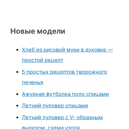
Новые модели
Хлеб из рисовой муки в духовке —
простой рецепт
5 простых рецептов творожного
печенья
Ажурная футболка поло спицами
Летний пуловер спицами
Летний пуловер с V- образным
вырезом, схема узора